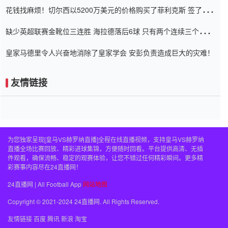
花钱找麻烦！切尔西以5200万美元的价格购买了菲利克斯 签了7年
并在半年内租了夏窗口
缺少英超联赛金靴位三连胜 海拉德落后6球 只有两个连续三个连续
三靴
皇家马德里令人兴奋地消除了皇家学会 安彭负责造成巨大的灾难！
友情链接
为您独家呈现[皇马VS赫罗纳直播]全程在线直播视频，支持皇马VS赫罗纳
直播全场比赛回放、精彩进球集锦，方便随时回看。平台提供高清、无插
件观看，确保流畅、稳定的观赛体验，让您不错过任何精彩瞬间。更多精
彩赛事内容尽在24直播网！
24直播网 | All Football App
网站地图
Copyright © 2021-2024 24直播网. All Rights Reserved.
友情链接
百度
腾讯
新浪
淘宝