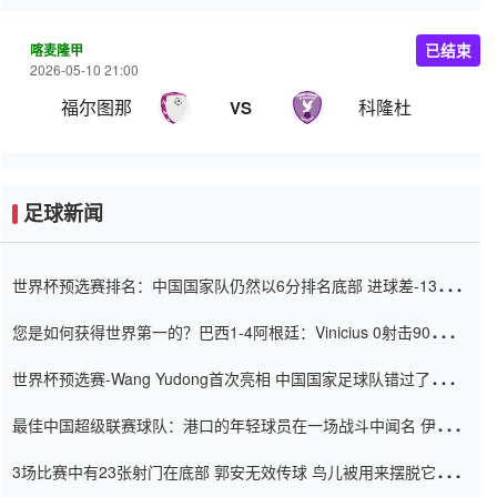
喀麦隆甲
已结束
2026-05-10 21:00
福尔图那
科隆杜
VS
足球新闻
世界杯预选赛排名：中国国家队仍然以6分排名底部 进球差-13令人
震惊
您是如何获得世界第一的？巴西1-4阿根廷：Vinicius 0射击90分钟
内
世界杯预选赛-Wang Yudong首次亮相 中国国家足球队错过了世界
杯0-2
最佳中国超级联赛球队：港口的年轻球员在一场战斗中闻名 伊万放
弃了泰桑（Taishan）
3场比赛中有23张射门在底部 郭安无效传球 鸟儿被用来摆脱它
Setien痴迷于三名后卫