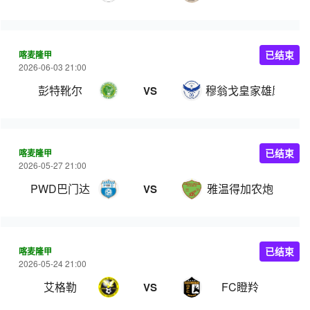
喀麦隆甲
已结束
2026-06-03 21:00
彭特靴尔
穆翁戈皇家雄鹰
VS
喀麦隆甲
已结束
2026-05-27 21:00
PWD巴门达
雅温得加农炮
VS
喀麦隆甲
已结束
2026-05-24 21:00
艾格勒
FC瞪羚
VS