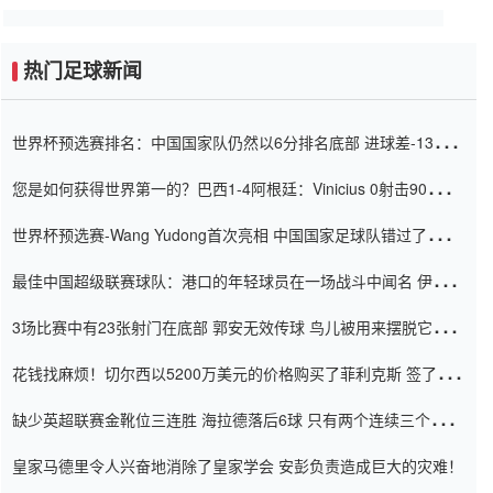
热门足球新闻
世界杯预选赛排名：中国国家队仍然以6分排名底部 进球差-13令人
震惊
您是如何获得世界第一的？巴西1-4阿根廷：Vinicius 0射击90分钟
内
世界杯预选赛-Wang Yudong首次亮相 中国国家足球队错过了世界
杯0-2
最佳中国超级联赛球队：港口的年轻球员在一场战斗中闻名 伊万放
弃了泰桑（Taishan）
3场比赛中有23张射门在底部 郭安无效传球 鸟儿被用来摆脱它
Setien痴迷于三名后卫
花钱找麻烦！切尔西以5200万美元的价格购买了菲利克斯 签了7年
并在半年内租了夏窗口
缺少英超联赛金靴位三连胜 海拉德落后6球 只有两个连续三个连续
三靴
皇家马德里令人兴奋地消除了皇家学会 安彭负责造成巨大的灾难！