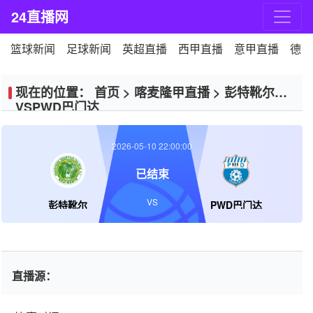
24直播网
篮球新闻
足球新闻
英超直播
西甲直播
意甲直播
德甲
现在的位置：
首页
>
喀麦隆甲直播
>
彭特靴尔
VSPWD巴门达
2026-05-10 22:00:00
已结束
VS
彭特靴尔
PWD巴门达
直播源：