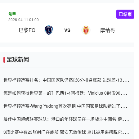
法甲
已结束
2026-04-11 01:00
巴黎FC
摩纳哥
VS
足球新闻
世界杯预选赛排名：中国国家队仍然以6分排名底部 进球差-13令人
震惊
您是如何获得世界第一的？巴西1-4阿根廷：Vinicius 0射击90分钟
内
世界杯预选赛-Wang Yudong首次亮相 中国国家足球队错过了世界
杯0-2
最佳中国超级联赛球队：港口的年轻球员在一场战斗中闻名 伊万放
弃了泰桑（Taishan）
3场比赛中有23张射门在底部 郭安无效传球 鸟儿被用来摆脱它
Setien痴迷于三名后卫