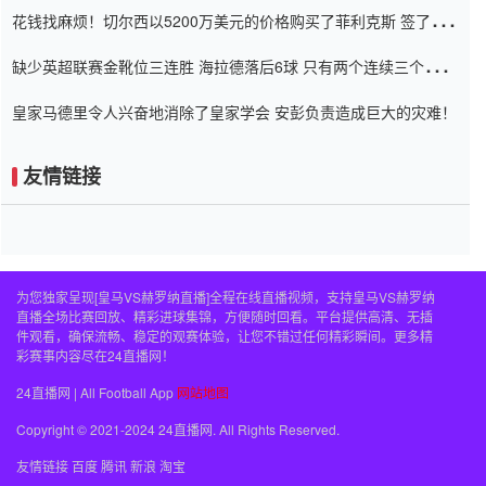
花钱找麻烦！切尔西以5200万美元的价格购买了菲利克斯 签了7年
并在半年内租了夏窗口
缺少英超联赛金靴位三连胜 海拉德落后6球 只有两个连续三个连续
三靴
皇家马德里令人兴奋地消除了皇家学会 安彭负责造成巨大的灾难！
友情链接
为您独家呈现[皇马VS赫罗纳直播]全程在线直播视频，支持皇马VS赫罗纳
直播全场比赛回放、精彩进球集锦，方便随时回看。平台提供高清、无插
件观看，确保流畅、稳定的观赛体验，让您不错过任何精彩瞬间。更多精
彩赛事内容尽在24直播网！
24直播网 | All Football App
网站地图
Copyright © 2021-2024 24直播网. All Rights Reserved.
友情链接
百度
腾讯
新浪
淘宝