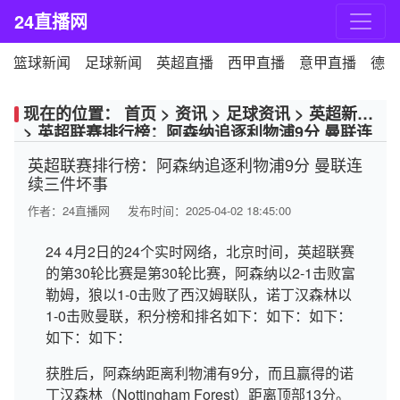
24直播网
篮球新闻
足球新闻
英超直播
西甲直播
意甲直播
德甲
现在的位置：
首页
>
资讯
>
足球资讯
>
英超新闻
>
英超联赛排行榜：阿森纳追逐利物浦9分 曼联连
续三件坏事
英超联赛排行榜：阿森纳追逐利物浦9分 曼联连
续三件坏事
作者：
24直播网
发布时间：2025-04-02 18:45:00
24 4月2日的24个实时网络，北京时间，英超联赛
的第30轮比赛是第30轮比赛，阿森纳以2-1击败富
勒姆，狼以1-0击败了西汉姆联队，诺丁汉森林以
1-0击败曼联，积分榜和排名如下：如下：如下：
如下：如下：
获胜后，阿森纳距离利物浦有9分，而且赢得的诺
丁汉森林（Nottingham Forest）距离顶部13分。