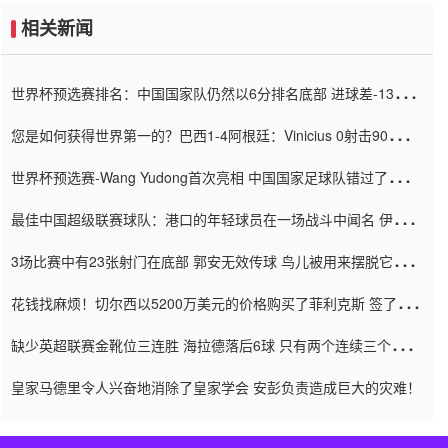
相关新闻
世界杯预选赛排名：中国国家队仍然以6分排名底部 进球差-13令人
震惊
您是如何获得世界第一的？巴西1-4阿根廷：Vinicius 0射击90分钟
内
世界杯预选赛-Wang Yudong首次亮相 中国国家足球队错过了世界
杯0-2
最佳中国超级联赛球队：港口的年轻球员在一场战斗中闻名 伊万放
弃了泰桑（Taishan）
3场比赛中有23张射门在底部 郭安无效传球 鸟儿被用来摆脱它
Setien痴迷于三名后卫
花钱找麻烦！切尔西以5200万美元的价格购买了菲利克斯 签了7年
并在半年内租了夏窗口
缺少英超联赛金靴位三连胜 海拉德落后6球 只有两个连续三个连续
三靴
皇家马德里令人兴奋地消除了皇家学会 安彭负责造成巨大的灾难！