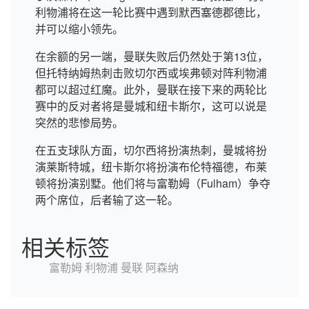
利物浦将在这一轮比赛中遇到默西塞德郡德比，
并可以缩小领先。
在余额的另一端，曼联失败后仍然处于第13位，
但托特纳姆热刺击败切尔西或埃弗顿对阵利物浦
都可以超过红魔。此外，曼联在接下来的两轮比
赛中的反对者将是曼城和纽卡斯尔，这可以说是
突然的悲惨局势。
在五支球队方面，切尔西将扮演热刺，曼城将扮
演莱斯特城，纽卡斯尔将扮演布伦特福德，布莱
顿将扮演别墅。他们将与富勒姆（Fulham）争夺
两个席位，后者输了这一轮。
相关标签
富勒姆
利物浦
曼联
阿森纳