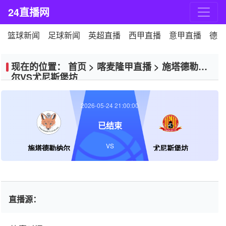
24直播网
篮球新闻
足球新闻
英超直播
西甲直播
意甲直播
德甲
现在的位置：
首页
>
喀麦隆甲直播
>
施塔德勒纳
尔VS尤尼斯堡坊
2026-05-24 21:00:00
已结束
VS
施塔德勒纳尔
尤尼斯堡坊
直播源：