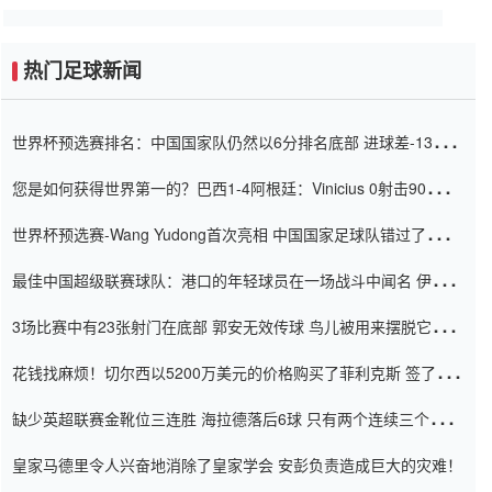
热门足球新闻
世界杯预选赛排名：中国国家队仍然以6分排名底部 进球差-13令人
震惊
您是如何获得世界第一的？巴西1-4阿根廷：Vinicius 0射击90分钟
内
世界杯预选赛-Wang Yudong首次亮相 中国国家足球队错过了世界
杯0-2
最佳中国超级联赛球队：港口的年轻球员在一场战斗中闻名 伊万放
弃了泰桑（Taishan）
3场比赛中有23张射门在底部 郭安无效传球 鸟儿被用来摆脱它
Setien痴迷于三名后卫
花钱找麻烦！切尔西以5200万美元的价格购买了菲利克斯 签了7年
并在半年内租了夏窗口
缺少英超联赛金靴位三连胜 海拉德落后6球 只有两个连续三个连续
三靴
皇家马德里令人兴奋地消除了皇家学会 安彭负责造成巨大的灾难！