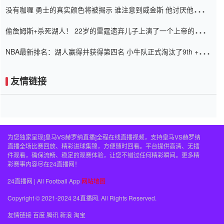
没有咖喱 勇士的真实颜色将被揭示 谁注意到威金斯 他讨厌他的老
老板
偷詹姆斯+杀死湖人！ 22岁的雷霆遗弃儿子上演了一个上帝的剧
本：疯狂的反击争夺1亿元人民币的合同
NBA最新排名：湖人赢得并获得第四名 小牛队正式淘汰了9th + 76
人
友情链接
为您独家呈现[皇马VS赫罗纳直播]全程在线直播视频，支持皇马VS赫罗纳
直播全场比赛回放、精彩进球集锦，方便随时回看。平台提供高清、无插
件观看，确保流畅、稳定的观赛体验，让您不错过任何精彩瞬间。更多精
彩赛事内容尽在24直播网！
24直播网 | All Football App
网站地图
Copyright © 2021-2024 24直播网. All Rights Reserved.
友情链接
百度
腾讯
新浪
淘宝