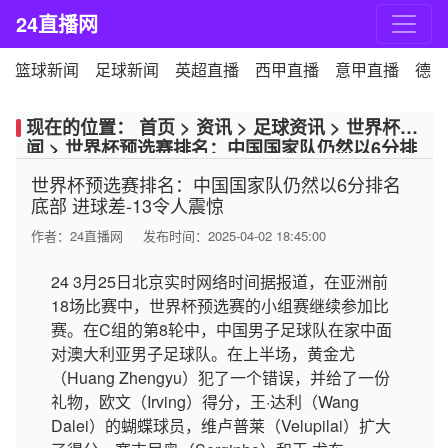
24直播网
篮球新闻
足球新闻
英超直播
西甲直播
意甲直播
德甲
现在的位置：
首页
>
资讯
>
足球资讯
>
世界杯新
闻
>
世界杯预选赛排名：中国国家队仍然以6分排
名底部 进球差-13令人震惊
世界杯预选赛排名：中国国家队仍然以6分排名
底部 进球差-13令人震惊
作者：
24直播网
发布时间：2025-04-02 18:45:00
24 3月25日北京实时网络时间据报道，在亚洲前
18场比赛中，世界杯预选赛的小组赛继续参加比
赛。在C组的第8轮中，中国男子足球队在家中面
对澳大利亚男子足球队。在上半场，黄金尤
（Huang Zhengyu）犯了一个错误，并给了一份
礼物，欧文（Irving）得分，王·达利（Wang
Dalei）的蝴蝶球员，维卢普莱（Velupilai）扩大