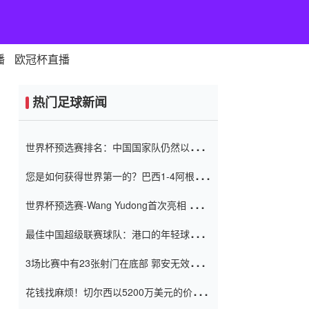
播
欧冠杯直播
热门足球新闻
世界杯预选赛排名：中国国家队仍然以6分
排名底部 进球差-13令人震惊
您是如何获得世界第一的？巴西1-4阿根
廷：Vinicius 0射击90分钟内
世界杯预选赛-Wang Yudong首次亮相 中国
国家足球队错过了世界杯0-2
最佳中国超级联赛球队：港口的年轻球员在
一场战斗中闻名 伊万放弃了泰桑
3场比赛中有23张射门在底部 郭安无效传球
（Taishan）
鸟儿被用来摆脱它 Setien痴迷于三名后卫
花钱找麻烦！切尔西以5200万美元的价格
购买了菲利克斯 签了7年 并在半年内租了夏