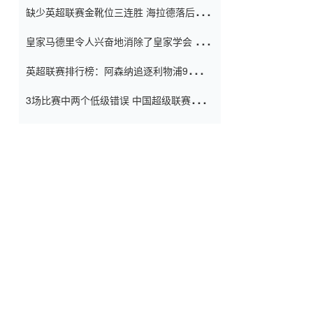
缺少英超联赛金靴位三连胜 海拉德落后6球
窗口
只有两个连续三个连续三靴
皇家马德里令人兴奋地消除了皇家学会 安
彭负责造成巨大的灾难！
英超联赛排行榜：阿森纳追逐利物浦9分 曼
联连续三件坏事
3场比赛中两个低级错误 中国超级联赛的前
守门员很老 是时候让位了 最好的继任者出
现