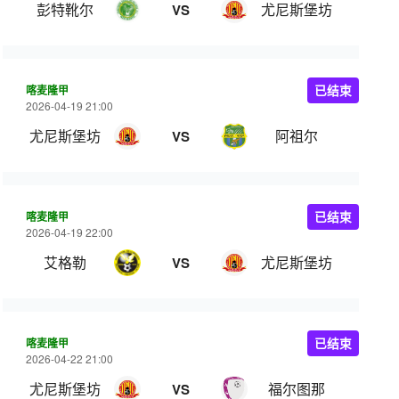
彭特靴尔
尤尼斯堡坊
VS
喀麦隆甲
已结束
2026-04-19 21:00
尤尼斯堡坊
阿祖尔
VS
喀麦隆甲
已结束
2026-04-19 22:00
艾格勒
尤尼斯堡坊
VS
喀麦隆甲
已结束
2026-04-22 21:00
尤尼斯堡坊
福尔图那
VS