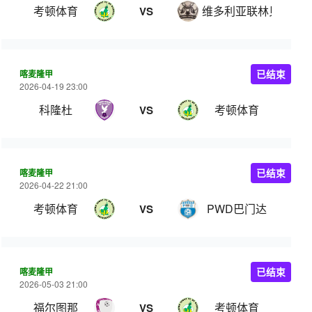
考顿体育
维多利亚联林贝
VS
喀麦隆甲
已结束
2026-04-19 23:00
科隆杜
考顿体育
VS
喀麦隆甲
已结束
2026-04-22 21:00
考顿体育
PWD巴门达
VS
喀麦隆甲
已结束
2026-05-03 21:00
福尔图那
考顿体育
VS