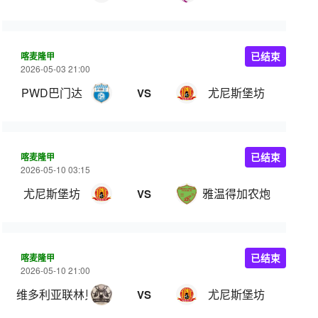
喀麦隆甲
已结束
2026-05-03 21:00
PWD巴门达
尤尼斯堡坊
VS
喀麦隆甲
已结束
2026-05-10 03:15
尤尼斯堡坊
雅温得加农炮
VS
喀麦隆甲
已结束
2026-05-10 21:00
维多利亚联林贝
尤尼斯堡坊
VS