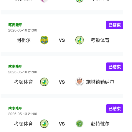
喀麦隆甲
已结束
2026-05-10 21:00
阿祖尔
考顿体育
VS
喀麦隆甲
已结束
2026-05-10 21:00
考顿体育
施塔德勒纳尔
VS
喀麦隆甲
已结束
2026-05-13 21:00
考顿体育
彭特靴尔
VS