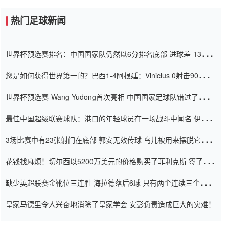
热门足球新闻
世界杯预选赛排名：中国国家队仍然以6分排名底部 进球差-13令人
震惊
您是如何获得世界第一的？巴西1-4阿根廷：Vinicius 0射击90分钟
内
世界杯预选赛-Wang Yudong首次亮相 中国国家足球队错过了世界
杯0-2
最佳中国超级联赛球队：港口的年轻球员在一场战斗中闻名 伊万放
弃了泰桑（Taishan）
3场比赛中有23张射门在底部 郭安无效传球 鸟儿被用来摆脱它
Setien痴迷于三名后卫
花钱找麻烦！切尔西以5200万美元的价格购买了菲利克斯 签了7年
并在半年内租了夏窗口
缺少英超联赛金靴位三连胜 海拉德落后6球 只有两个连续三个连续
三靴
皇家马德里令人兴奋地消除了皇家学会 安彭负责造成巨大的灾难！