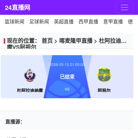
24直播网
篮球新闻
足球新闻
英超直播
西甲直播
意甲直播
德甲
现在的位置：
首页
>
喀麦隆甲直播
>
杜阿拉迪纳
摩VS阿祖尔
2026-05-13 21:00:00
已结束
VS
杜阿拉迪纳摩
阿祖尔
直播源：