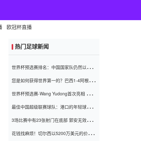
播
欧冠杯直播
热门足球新闻
世界杯预选赛排名：中国国家队仍然以6分
排名底部 进球差-13令人震惊
您是如何获得世界第一的？巴西1-4阿根
廷：Vinicius 0射击90分钟内
世界杯预选赛-Wang Yudong首次亮相 中国
国家足球队错过了世界杯0-2
最佳中国超级联赛球队：港口的年轻球员在
一场战斗中闻名 伊万放弃了泰桑
3场比赛中有23张射门在底部 郭安无效传球
（Taishan）
鸟儿被用来摆脱它 Setien痴迷于三名后卫
花钱找麻烦！切尔西以5200万美元的价格
购买了菲利克斯 签了7年 并在半年内租了夏