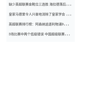
缺少英超联赛金靴位三连胜 海拉德落后6球
窗口
只有两个连续三个连续三靴
皇家马德里令人兴奋地消除了皇家学会 安
彭负责造成巨大的灾难！
英超联赛排行榜：阿森纳追逐利物浦9分 曼
联连续三件坏事
3场比赛中两个低级错误 中国超级联赛的前
守门员很老 是时候让位了 最好的继任者出
现