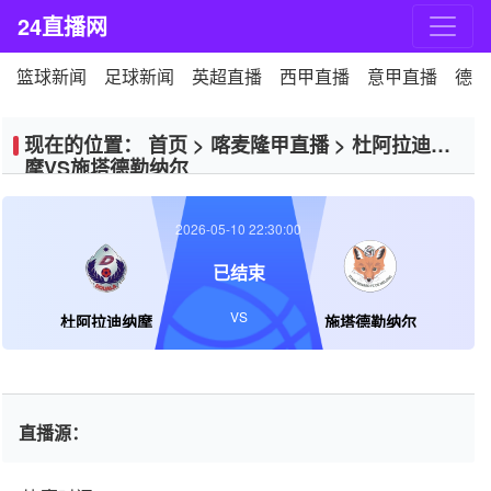
24直播网
篮球新闻
足球新闻
英超直播
西甲直播
意甲直播
德甲
现在的位置：
首页
>
喀麦隆甲直播
>
杜阿拉迪纳
摩VS施塔德勒纳尔
2026-05-10 22:30:00
已结束
VS
杜阿拉迪纳摩
施塔德勒纳尔
直播源：