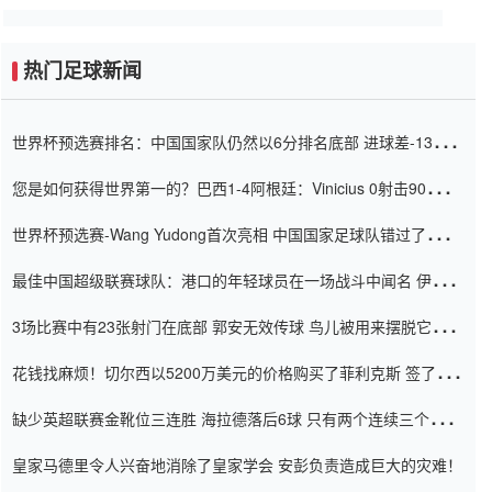
热门足球新闻
世界杯预选赛排名：中国国家队仍然以6分排名底部 进球差-13令人
震惊
您是如何获得世界第一的？巴西1-4阿根廷：Vinicius 0射击90分钟
内
世界杯预选赛-Wang Yudong首次亮相 中国国家足球队错过了世界
杯0-2
最佳中国超级联赛球队：港口的年轻球员在一场战斗中闻名 伊万放
弃了泰桑（Taishan）
3场比赛中有23张射门在底部 郭安无效传球 鸟儿被用来摆脱它
Setien痴迷于三名后卫
花钱找麻烦！切尔西以5200万美元的价格购买了菲利克斯 签了7年
并在半年内租了夏窗口
缺少英超联赛金靴位三连胜 海拉德落后6球 只有两个连续三个连续
三靴
皇家马德里令人兴奋地消除了皇家学会 安彭负责造成巨大的灾难！