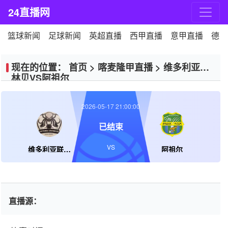
24直播网
篮球新闻
足球新闻
英超直播
西甲直播
意甲直播
德甲
现在的位置：
首页
>
喀麦隆甲直播
>
维多利亚联
林贝VS阿祖尔
2026-05-17 21:00:00
已结束
VS
维多利亚联林贝
阿祖尔
直播源：