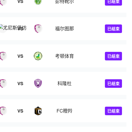
彭特靴尔
VS
已结束
福尔图那
VS
已结束
考顿体育
VS
已结束
科隆杜
VS
已结束
FC瞪羚
VS
已结束