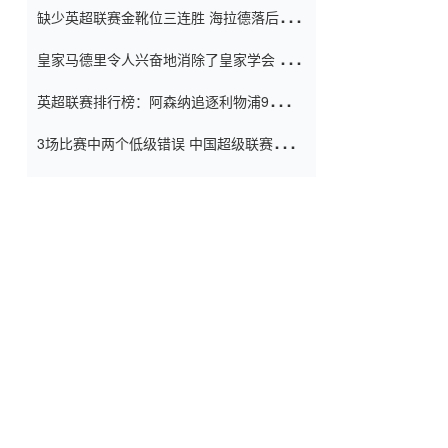
缺少英超联赛金靴位三连胜 海拉德落后6球
窗口
只有两个连续三个连续三靴
皇家马德里令人兴奋地消除了皇家学会 安
彭负责造成巨大的灾难！
英超联赛排行榜：阿森纳追逐利物浦9分 曼
联连续三件坏事
3场比赛中两个低级错误 中国超级联赛的前
守门员很老 是时候让位了 最好的继任者出
现