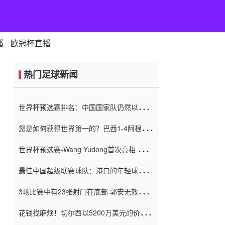
播
欧冠杯直播
热门足球新闻
世界杯预选赛排名：中国国家队仍然以6分
排名底部 进球差-13令人震惊
您是如何获得世界第一的？巴西1-4阿根
廷：Vinicius 0射击90分钟内
世界杯预选赛-Wang Yudong首次亮相 中国
国家足球队错过了世界杯0-2
最佳中国超级联赛球队：港口的年轻球员在
一场战斗中闻名 伊万放弃了泰桑
3场比赛中有23张射门在底部 郭安无效传球
（Taishan）
鸟儿被用来摆脱它 Setien痴迷于三名后卫
花钱找麻烦！切尔西以5200万美元的价格
购买了菲利克斯 签了7年 并在半年内租了夏