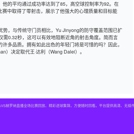
季，他的平均通过成功率达到了85，高空球控制率为92。在
场比赛中取得了零射击，展示了他强大的心理质量和目标能
，与传统守门员相比，Yu Jinyong的防守覆盖范围已扩
度仅需0.32秒，这可以有效地阻断近角的射击角度。简而言
员所需的许多品质。拥有如此出色的年轻门将是可惜的吗？因此，
han）决定取代王·达利（Wang Dalei）。
皇马VS赫罗纳直播全场比赛回放、精彩进球集锦，方便随时回看。平台提供高清、无