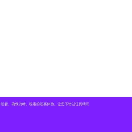
插件观看，确保流畅、稳定的观赛体验，让您不错过任何精彩