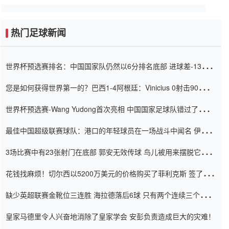
热门足球新闻
世界杯预选赛排名：中国国家队仍然以6分排名底部 进球差-13令人
震惊
您是如何获得世界第一的？巴西1-4阿根廷：Vinicius 0射击90分钟
内
世界杯预选赛-Wang Yudong首次亮相 中国国家足球队错过了世界
杯0-2
最佳中国超级联赛球队：港口的年轻球员在一场战斗中闻名 伊万放
弃了泰桑（Taishan）
3场比赛中有23张射门在底部 郭安无效传球 鸟儿被用来摆脱它
Setien痴迷于三名后卫
花钱找麻烦！切尔西以5200万美元的价格购买了菲利克斯 签了7年
并在半年内租了夏窗口
缺少英超联赛金靴位三连胜 海拉德落后6球 只有两个连续三个连续
三靴
皇家马德里令人兴奋地消除了皇家学会 安彭负责造成巨大的灾难！