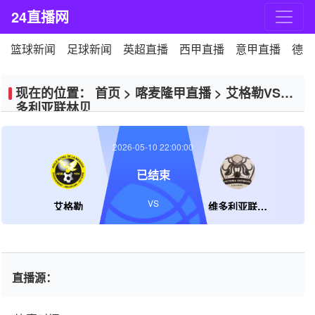
24直播网
篮球新闻
足球新闻
英超直播
西甲直播
意甲直播
德甲
现在的位置：
首页
>
喀麦隆甲直播
>
艾格勒VS维
多利亚联林贝
2026-05-10 22:00:00
已结束
VS
艾格勒
维多利亚联林贝
直播源：