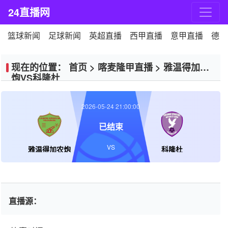
24直播网
篮球新闻
足球新闻
英超直播
西甲直播
意甲直播
德甲
现在的位置：
首页
>
喀麦隆甲直播
>
雅温得加农
炮VS科隆杜
2026-05-24 21:00:00
已结束
VS
雅温得加农炮
科隆杜
直播源：