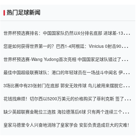
热门足球新闻
世界杯预选赛排名：中国国家队仍然以6分排名底部 进球差-13令人
震惊
您是如何获得世界第一的？巴西1-4阿根廷：Vinicius 0射击90分钟
内
世界杯预选赛-Wang Yudong首次亮相 中国国家足球队错过了世界
杯0-2
最佳中国超级联赛球队：港口的年轻球员在一场战斗中闻名 伊万放
弃了泰桑（Taishan）
3场比赛中有23张射门在底部 郭安无效传球 鸟儿被用来摆脱它
Setien痴迷于三名后卫
花钱找麻烦！切尔西以5200万美元的价格购买了菲利克斯 签了7年
并在半年内租了夏窗口
缺少英超联赛金靴位三连胜 海拉德落后6球 只有两个连续三个连续
三靴
皇家马德里令人兴奋地消除了皇家学会 安彭负责造成巨大的灾难！