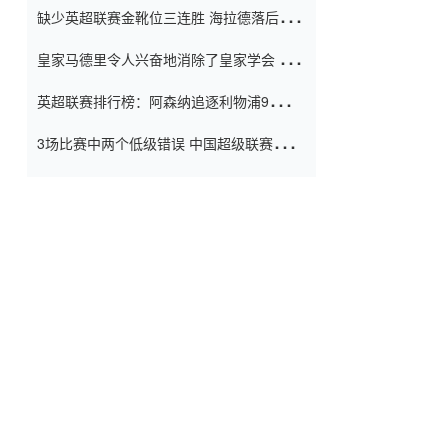
缺少英超联赛金靴位三连胜 海拉德落后6球
窗口
只有两个连续三个连续三靴
皇家马德里令人兴奋地消除了皇家学会 安
彭负责造成巨大的灾难！
英超联赛排行榜：阿森纳追逐利物浦9分 曼
联连续三件坏事
3场比赛中两个低级错误 中国超级联赛的前
守门员很老 是时候让位了 最好的继任者出
现