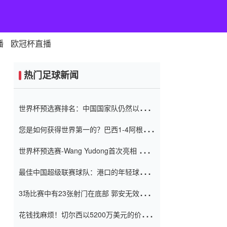
播
欧冠杯直播
热门足球新闻
世界杯预选赛排名：中国国家队仍然以6分
排名底部 进球差-13令人震惊
您是如何获得世界第一的？巴西1-4阿根
廷：Vinicius 0射击90分钟内
世界杯预选赛-Wang Yudong首次亮相 中国
国家足球队错过了世界杯0-2
最佳中国超级联赛球队：港口的年轻球员在
一场战斗中闻名 伊万放弃了泰桑
3场比赛中有23张射门在底部 郭安无效传球
（Taishan）
鸟儿被用来摆脱它 Setien痴迷于三名后卫
花钱找麻烦！切尔西以5200万美元的价格
购买了菲利克斯 签了7年 并在半年内租了夏