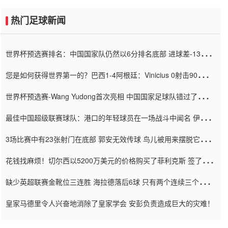
热门足球新闻
世界杯预选赛排名：中国国家队仍然以6分排名底部 进球差-13令人
震惊
您是如何获得世界第一的？巴西1-4阿根廷：Vinicius 0射击90分钟
内
世界杯预选赛-Wang Yudong首次亮相 中国国家足球队错过了世界
杯0-2
最佳中国超级联赛球队：港口的年轻球员在一场战斗中闻名 伊万放
弃了泰桑（Taishan）
3场比赛中有23张射门在底部 郭安无效传球 鸟儿被用来摆脱它
Setien痴迷于三名后卫
花钱找麻烦！切尔西以5200万美元的价格购买了菲利克斯 签了7年
并在半年内租了夏窗口
缺少英超联赛金靴位三连胜 海拉德落后6球 只有两个连续三个连续
三靴
皇家马德里令人兴奋地消除了皇家学会 安彭负责造成巨大的灾难！