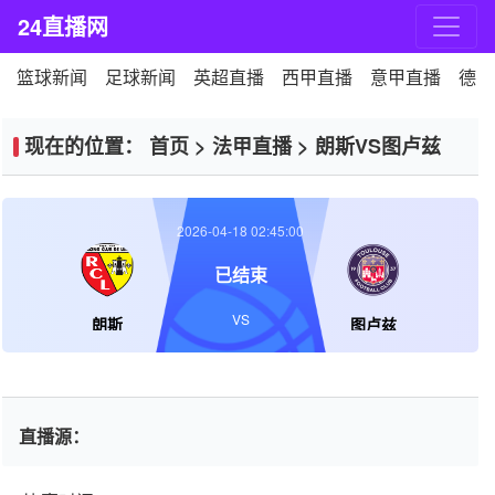
24直播网
篮球新闻
足球新闻
英超直播
西甲直播
意甲直播
德甲
现在的位置：
首页
>
法甲直播
>
朗斯VS图卢兹
2026-04-18 02:45:00
已结束
VS
朗斯
图卢兹
直播源：