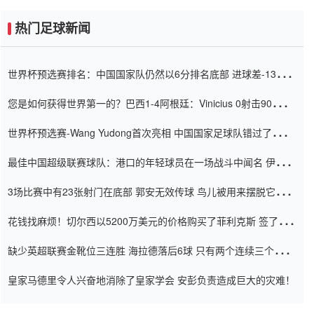
热门足球新闻
世界杯预选赛排名：中国国家队仍然以6分排名底部 进球差-13令人
震惊
您是如何获得世界第一的？巴西1-4阿根廷：Vinicius 0射击90分钟
内
世界杯预选赛-Wang Yudong首次亮相 中国国家足球队错过了世界
杯0-2
最佳中国超级联赛球队：港口的年轻球员在一场战斗中闻名 伊万放
弃了泰桑（Taishan）
3场比赛中有23张射门在底部 郭安无效传球 鸟儿被用来摆脱它
Setien痴迷于三名后卫
花钱找麻烦！切尔西以5200万美元的价格购买了菲利克斯 签了7年
并在半年内租了夏窗口
缺少英超联赛金靴位三连胜 海拉德落后6球 只有两个连续三个连续
三靴
皇家马德里令人兴奋地消除了皇家学会 安彭负责造成巨大的灾难！