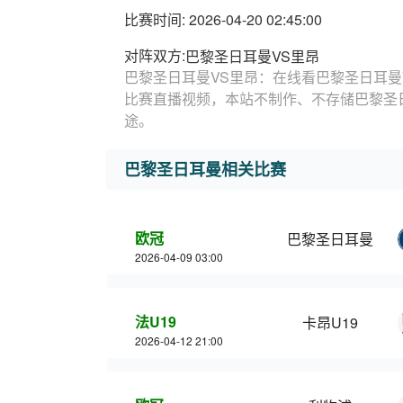
比赛时间: 2026-04-20 02:45:00
对阵双方:
巴黎圣日耳曼VS里昂
巴黎圣日耳曼VS里昂：在线看巴黎圣日耳曼
比赛直播视频，本站不制作、不存储巴黎圣
途。
巴黎圣日耳曼相关比赛
欧冠
巴黎圣日耳曼
2026-04-09 03:00
法U19
卡昂U19
2026-04-12 21:00