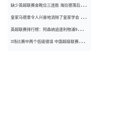
缺少英超联赛金靴位三连胜 海拉德落后6球
窗口
只有两个连续三个连续三靴
皇家马德里令人兴奋地消除了皇家学会 安
彭负责造成巨大的灾难！
英超联赛排行榜：阿森纳追逐利物浦9分 曼
联连续三件坏事
3场比赛中两个低级错误 中国超级联赛的前
守门员很老 是时候让位了 最好的继任者出
现