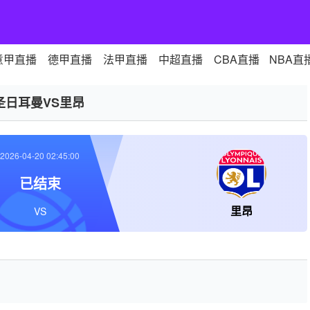
意甲直播
德甲直播
法甲直播
中超直播
CBA直播
NBA直
圣日耳曼VS里昂
2026-04-20 02:45:00
已结束
里昂
VS