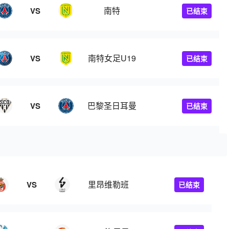
南特
VS
已结束
9
南特女足U19
VS
已结束
巴黎圣日耳曼
VS
已结束
里昂维勒班
VS
已结束