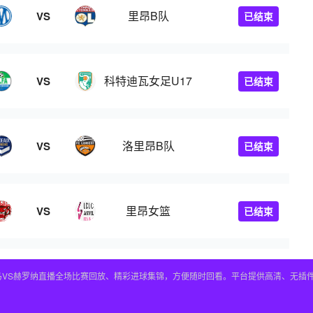
里昂B队
VS
已结束
科特迪瓦女足U17
VS
已结束
洛里昂B队
VS
已结束
里昂女篮
VS
已结束
皇马VS赫罗纳直播全场比赛回放、精彩进球集锦，方便随时回看。平台提供高清、无