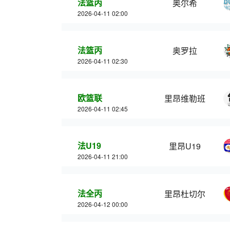
法篮丙
奥尔希
2026-04-11 02:00
法篮丙
奥罗拉
2026-04-11 02:30
欧篮联
里昂维勒班
2026-04-11 02:45
法U19
里昂U19
2026-04-11 21:00
法全丙
里昂杜切尔
2026-04-12 00:00