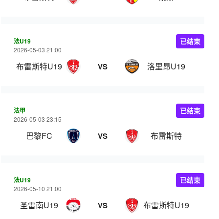
法U19
已结束
2026-05-03 21:00
布雷斯特U19
洛里昂U19
VS
法甲
已结束
2026-05-03 23:15
巴黎FC
布雷斯特
VS
法U19
已结束
2026-05-10 21:00
圣雷南U19
布雷斯特U19
VS