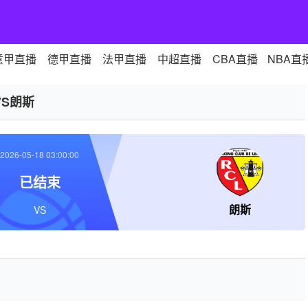
意甲直播
德甲直播
法甲直播
中超直播
CBA直播
NBA直
VS朗斯
2026-05-18 03:00:00
已结束
朗斯
VS