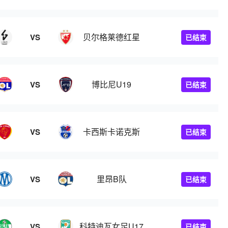
贝尔格莱德红星
VS
已结束
博比尼U19
VS
已结束
卡西斯卡诺克斯
VS
已结束
里昂B队
VS
已结束
科特迪瓦女足U17
VS
已结束