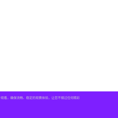
插件观看，确保流畅、稳定的观赛体验，让您不错过任何精彩