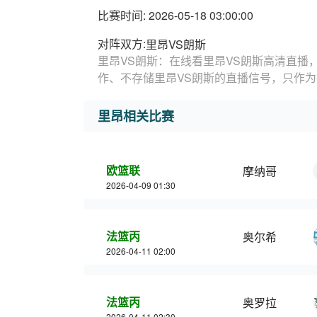
比赛时间: 2026-05-18 03:00:00
对阵双方:
里昂VS朗斯
里昂VS朗斯：在线看里昂VS朗斯高清直播
作、不存储里昂VS朗斯的直播信号，只作
里昂相关比赛
欧篮联
摩纳哥
2026-04-09 01:30
法篮丙
奥尔希
2026-04-11 02:00
法篮丙
奥罗拉
2026-04-11 02:30