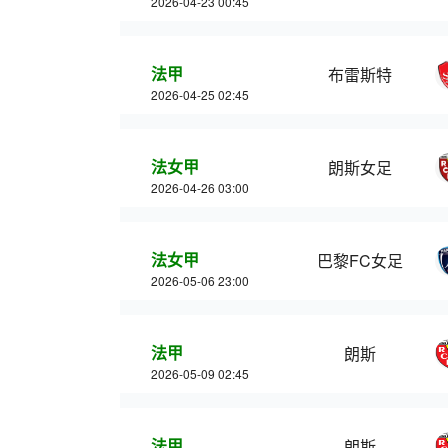
2026-04-23 00:45
法甲
布雷斯特
2026-04-25 02:45
法女甲
朗斯女足
2026-04-26 03:00
法女甲
巴黎FC女足
2026-05-06 23:00
法甲
朗斯
2026-05-09 02:45
法甲
朗斯