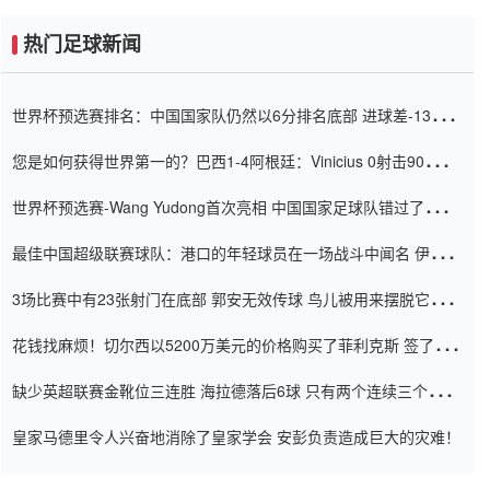
热门足球新闻
世界杯预选赛排名：中国国家队仍然以6分排名底部 进球差-13令人
震惊
您是如何获得世界第一的？巴西1-4阿根廷：Vinicius 0射击90分钟
内
世界杯预选赛-Wang Yudong首次亮相 中国国家足球队错过了世界
杯0-2
最佳中国超级联赛球队：港口的年轻球员在一场战斗中闻名 伊万放
弃了泰桑（Taishan）
3场比赛中有23张射门在底部 郭安无效传球 鸟儿被用来摆脱它
Setien痴迷于三名后卫
花钱找麻烦！切尔西以5200万美元的价格购买了菲利克斯 签了7年
并在半年内租了夏窗口
缺少英超联赛金靴位三连胜 海拉德落后6球 只有两个连续三个连续
三靴
皇家马德里令人兴奋地消除了皇家学会 安彭负责造成巨大的灾难！