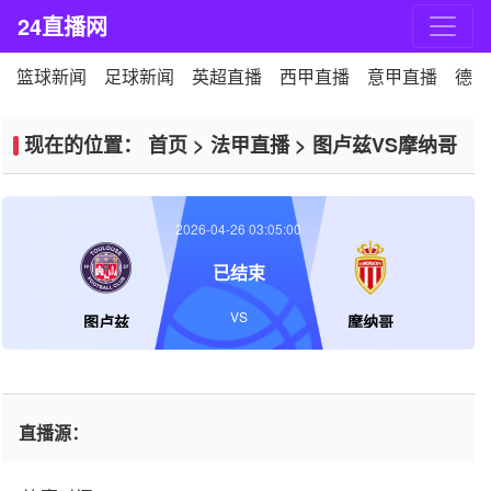
24直播网
篮球新闻
足球新闻
英超直播
西甲直播
意甲直播
德甲
现在的位置：
首页
>
法甲直播
>
图卢兹VS摩纳哥
2026-04-26 03:05:00
已结束
VS
图卢兹
摩纳哥
直播源：