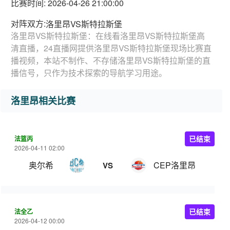
比赛时间: 2026-04-26 21:00:00
对阵双方:
洛里昂VS斯特拉斯堡
洛里昂VS斯特拉斯堡：在线看洛里昂VS斯特拉斯堡高
清直播，24直播网提供洛里昂VS斯特拉斯堡现场比赛直
播视频，本站不制作、不存储洛里昂VS斯特拉斯堡的直
播信号，只作为技术探索的导航学习用途。
洛里昂相关比赛
法篮丙
已结束
2026-04-11 02:00
奥尔希
CEP洛里昂
VS
法全乙
已结束
2026-04-12 00:00