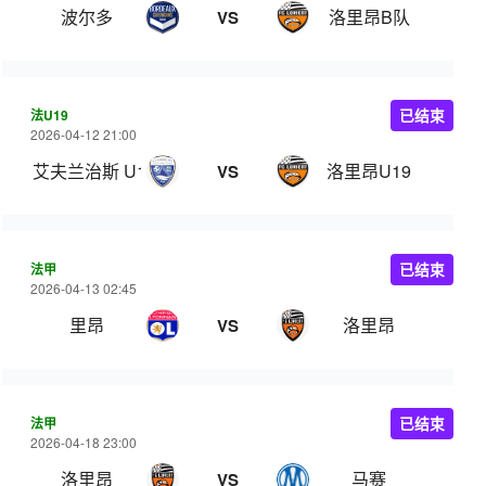
波尔多
洛里昂B队
VS
法U19
已结束
2026-04-12 21:00
艾夫兰治斯 U19
洛里昂U19
VS
法甲
已结束
2026-04-13 02:45
里昂
洛里昂
VS
法甲
已结束
2026-04-18 23:00
洛里昂
马赛
VS