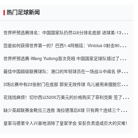
热门足球新闻
世界杯预选赛排名：中国国家队仍然以6分排名底部 进球差-13令人
震惊
您是如何获得世界第一的？巴西1-4阿根廷：Vinicius 0射击90分钟
内
世界杯预选赛-Wang Yudong首次亮相 中国国家足球队错过了世界
杯0-2
最佳中国超级联赛球队：港口的年轻球员在一场战斗中闻名 伊万放
弃了泰桑（Taishan）
3场比赛中有23张射门在底部 郭安无效传球 鸟儿被用来摆脱它
Setien痴迷于三名后卫
花钱找麻烦！切尔西以5200万美元的价格购买了菲利克斯 签了7年
并在半年内租了夏窗口
缺少英超联赛金靴位三连胜 海拉德落后6球 只有两个连续三个连续
三靴
皇家马德里令人兴奋地消除了皇家学会 安彭负责造成巨大的灾难！