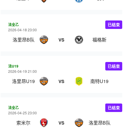
法全乙
已结束
2026-04-18 23:00
洛里昂B队
福格斯
VS
法U19
已结束
2026-04-19 21:00
洛里昂U19
南特U19
VS
法全乙
已结束
2026-04-25 23:00
索米尔
洛里昂B队
VS