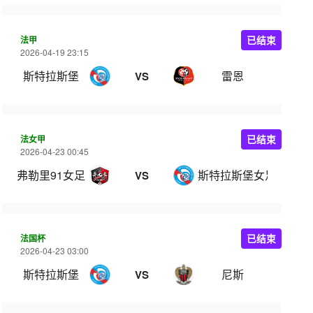
法甲
已结束
2026-04-19 23:15
斯特拉斯堡
雷恩
VS
法女甲
已结束
2026-04-23 00:45
弗勒里91女足
斯特拉斯堡女足
VS
法国杯
已结束
2026-04-23 03:00
斯特拉斯堡
尼斯
VS