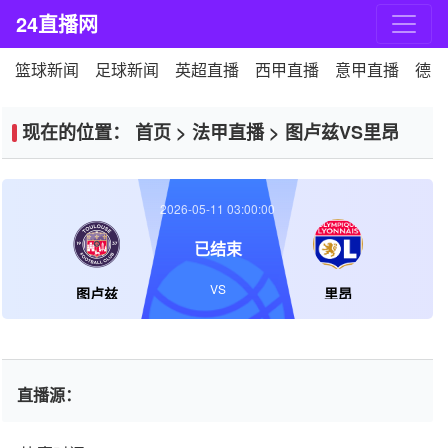
24直播网
篮球新闻
足球新闻
英超直播
西甲直播
意甲直播
德甲
现在的位置：
首页
>
法甲直播
>
图卢兹VS里昂
2026-05-11 03:00:00
已结束
VS
图卢兹
里昂
直播源：