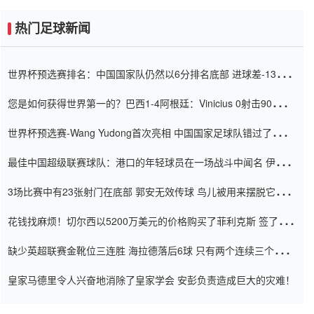
热门足球新闻
世界杯预选赛排名：中国国家队仍然以6分排名底部 进球差-13令人
震惊
您是如何获得世界第一的？巴西1-4阿根廷：Vinicius 0射击90分钟
内
世界杯预选赛-Wang Yudong首次亮相 中国国家足球队错过了世界
杯0-2
最佳中国超级联赛球队：港口的年轻球员在一场战斗中闻名 伊万放
弃了泰桑（Taishan）
3场比赛中有23张射门在底部 郭安无效传球 鸟儿被用来摆脱它
Setien痴迷于三名后卫
花钱找麻烦！切尔西以5200万美元的价格购买了菲利克斯 签了7年
并在半年内租了夏窗口
缺少英超联赛金靴位三连胜 海拉德落后6球 只有两个连续三个连续
三靴
皇家马德里令人兴奋地消除了皇家学会 安彭负责造成巨大的灾难！