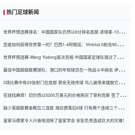
热门足球新闻
世界杯预选赛排名：中国国家队仍然以6分排名底部 进球差-13令人
震惊
您是如何获得世界第一的？巴西1-4阿根廷：Vinicius 0射击90分钟
内
世界杯预选赛-Wang Yudong首次亮相 中国国家足球队错过了世界
杯0-2
最佳中国超级联赛球队：港口的年轻球员在一场战斗中闻名 伊万放
弃了泰桑（Taishan）
3场比赛中有23张射门在底部 郭安无效传球 鸟儿被用来摆脱它
Setien痴迷于三名后卫
花钱找麻烦！切尔西以5200万美元的价格购买了菲利克斯 签了7年
并在半年内租了夏窗口
缺少英超联赛金靴位三连胜 海拉德落后6球 只有两个连续三个连续
三靴
皇家马德里令人兴奋地消除了皇家学会 安彭负责造成巨大的灾难！