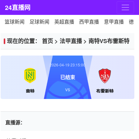
24直播网
篮球新闻
足球新闻
英超直播
西甲直播
意甲直播
德甲
现在的位置：
首页
>
法甲直播
>
南特VS布雷斯特
2026-04-19 23:15:00
已结束
VS
南特
布雷斯特
直播源：