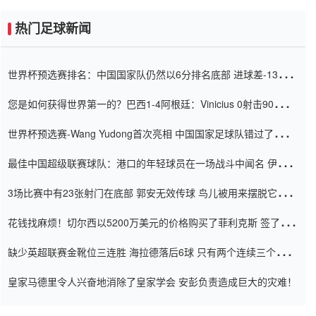
热门足球新闻
世界杯预选赛排名：中国国家队仍然以6分排名底部 进球差-13令人
震惊
您是如何获得世界第一的？巴西1-4阿根廷：Vinicius 0射击90分钟
内
世界杯预选赛-Wang Yudong首次亮相 中国国家足球队错过了世界
杯0-2
最佳中国超级联赛球队：港口的年轻球员在一场战斗中闻名 伊万放
弃了泰桑（Taishan）
3场比赛中有23张射门在底部 郭安无效传球 鸟儿被用来摆脱它
Setien痴迷于三名后卫
花钱找麻烦！切尔西以5200万美元的价格购买了菲利克斯 签了7年
并在半年内租了夏窗口
缺少英超联赛金靴位三连胜 海拉德落后6球 只有两个连续三个连续
三靴
皇家马德里令人兴奋地消除了皇家学会 安彭负责造成巨大的灾难！