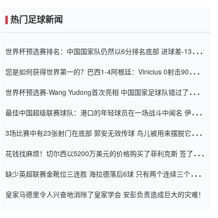
热门足球新闻
世界杯预选赛排名：中国国家队仍然以6分排名底部 进球差-13令人
震惊
您是如何获得世界第一的？巴西1-4阿根廷：Vinicius 0射击90分钟
内
世界杯预选赛-Wang Yudong首次亮相 中国国家足球队错过了世界
杯0-2
最佳中国超级联赛球队：港口的年轻球员在一场战斗中闻名 伊万放
弃了泰桑（Taishan）
3场比赛中有23张射门在底部 郭安无效传球 鸟儿被用来摆脱它
Setien痴迷于三名后卫
花钱找麻烦！切尔西以5200万美元的价格购买了菲利克斯 签了7年
并在半年内租了夏窗口
缺少英超联赛金靴位三连胜 海拉德落后6球 只有两个连续三个连续
三靴
皇家马德里令人兴奋地消除了皇家学会 安彭负责造成巨大的灾难！