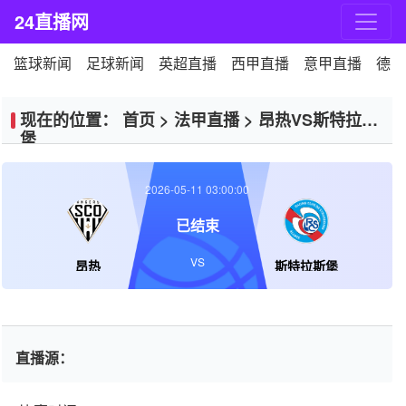
24直播网
篮球新闻
足球新闻
英超直播
西甲直播
意甲直播
德甲
现在的位置：
首页
>
法甲直播
>
昂热VS斯特拉斯
堡
2026-05-11 03:00:00
已结束
VS
昂热
斯特拉斯堡
直播源：