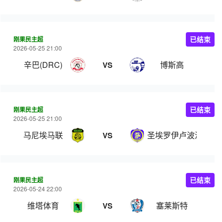
刚果民主超
已结束
2026-05-25 21:00
辛巴(DRC)
博斯高
VS
刚果民主超
已结束
2026-05-25 21:00
马尼埃马联
圣埃罗伊卢波波
VS
刚果民主超
已结束
2026-05-24 22:00
维塔体育
塞莱斯特
VS