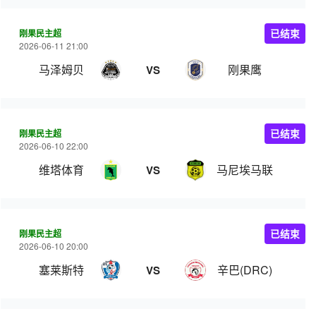
刚果民主超
已结束
2026-06-11 21:00
马泽姆贝
刚果鹰
VS
刚果民主超
已结束
2026-06-10 22:00
维塔体育
马尼埃马联
VS
刚果民主超
已结束
2026-06-10 20:00
塞莱斯特
辛巴(DRC)
VS