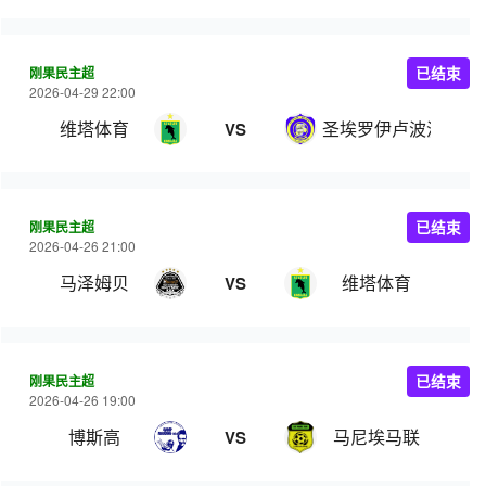
刚果民主超
已结束
2026-04-29 22:00
维塔体育
圣埃罗伊卢波波
VS
刚果民主超
已结束
2026-04-26 21:00
马泽姆贝
维塔体育
VS
刚果民主超
已结束
2026-04-26 19:00
博斯高
马尼埃马联
VS