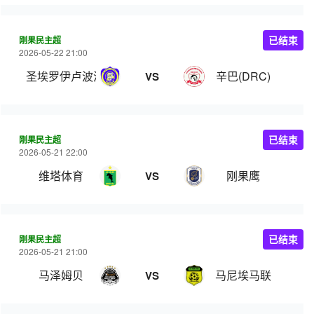
刚果民主超
已结束
2026-05-22 21:00
圣埃罗伊卢波波
辛巴(DRC)
VS
刚果民主超
已结束
2026-05-21 22:00
维塔体育
刚果鹰
VS
刚果民主超
已结束
2026-05-21 21:00
马泽姆贝
马尼埃马联
VS