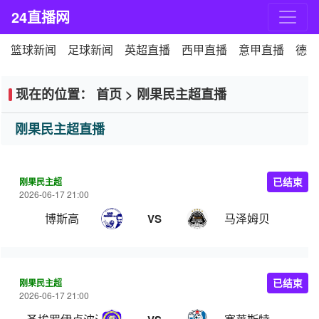
24直播网
篮球新闻
足球新闻
英超直播
西甲直播
意甲直播
德甲
现在的位置：
首页
>
刚果民主超直播
刚果民主超直播
刚果民主超
已结束
2026-06-17 21:00
博斯高
马泽姆贝
VS
刚果民主超
已结束
2026-06-17 21:00