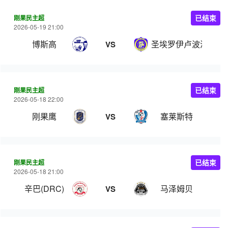
刚果民主超
已结束
2026-05-19 21:00
博斯高
圣埃罗伊卢波波
VS
刚果民主超
已结束
2026-05-18 22:00
刚果鹰
塞莱斯特
VS
刚果民主超
已结束
2026-05-18 21:00
辛巴(DRC)
马泽姆贝
VS