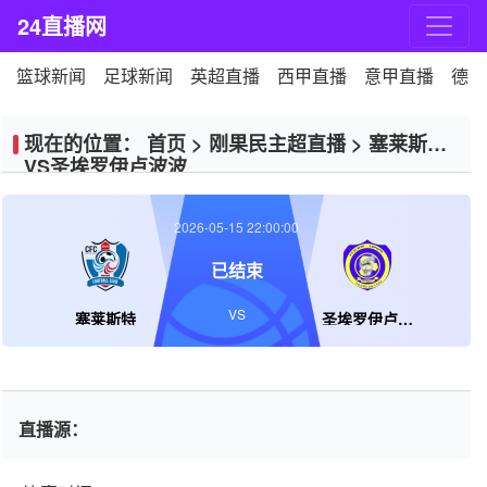
24直播网
篮球新闻
足球新闻
英超直播
西甲直播
意甲直播
德甲
现在的位置：
首页
>
刚果民主超直播
>
塞莱斯特
VS圣埃罗伊卢波波
2026-05-15 22:00:00
已结束
VS
塞莱斯特
圣埃罗伊卢波波
直播源：