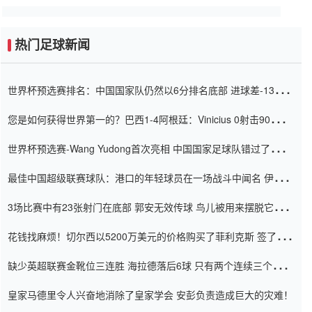
热门足球新闻
世界杯预选赛排名：中国国家队仍然以6分排名底部 进球差-13令人
震惊
您是如何获得世界第一的？巴西1-4阿根廷：Vinicius 0射击90分钟
内
世界杯预选赛-Wang Yudong首次亮相 中国国家足球队错过了世界
杯0-2
最佳中国超级联赛球队：港口的年轻球员在一场战斗中闻名 伊万放
弃了泰桑（Taishan）
3场比赛中有23张射门在底部 郭安无效传球 鸟儿被用来摆脱它
Setien痴迷于三名后卫
花钱找麻烦！切尔西以5200万美元的价格购买了菲利克斯 签了7年
并在半年内租了夏窗口
缺少英超联赛金靴位三连胜 海拉德落后6球 只有两个连续三个连续
三靴
皇家马德里令人兴奋地消除了皇家学会 安彭负责造成巨大的灾难！