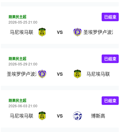
刚果民主超
已结束
2026-05-25 21:00
马尼埃马联
圣埃罗伊卢波波
VS
刚果民主超
已结束
2026-05-29 21:00
圣埃罗伊卢波波
马尼埃马联
VS
刚果民主超
已结束
2026-06-03 21:00
马尼埃马联
博斯高
VS