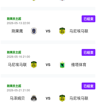
刚果民主超
已结束
2026-05-13 22:00
刚果鹰
马尼埃马联
VS
刚果民主超
已结束
2026-05-16 21:00
马尼埃马联
维塔体育
VS
刚果民主超
已结束
2026-05-21 21:00
马泽姆贝
马尼埃马联
VS