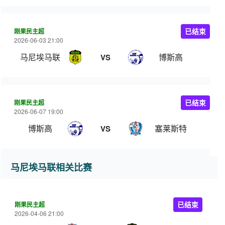
刚果民主超
已结束
2026-06-03 21:00
马尼埃马联
博斯高
VS
刚果民主超
已结束
2026-06-07 19:00
博斯高
塞莱斯特
VS
马尼埃马联相关比赛
刚果民主超
已结束
2026-04-06 21:00