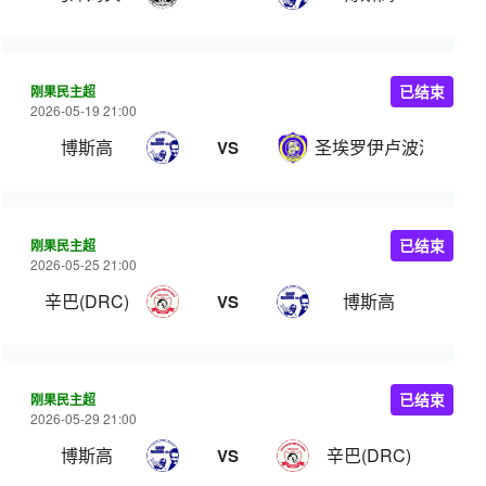
刚果民主超
已结束
2026-05-19 21:00
博斯高
圣埃罗伊卢波波
VS
刚果民主超
已结束
2026-05-25 21:00
辛巴(DRC)
博斯高
VS
刚果民主超
已结束
2026-05-29 21:00
博斯高
辛巴(DRC)
VS