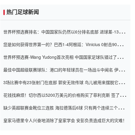
热门足球新闻
世界杯预选赛排名：中国国家队仍然以6分排名底部 进球差-13令人
震惊
您是如何获得世界第一的？巴西1-4阿根廷：Vinicius 0射击90分钟
内
世界杯预选赛-Wang Yudong首次亮相 中国国家足球队错过了世界
杯0-2
最佳中国超级联赛球队：港口的年轻球员在一场战斗中闻名 伊万放
弃了泰桑（Taishan）
3场比赛中有23张射门在底部 郭安无效传球 鸟儿被用来摆脱它
Setien痴迷于三名后卫
花钱找麻烦！切尔西以5200万美元的价格购买了菲利克斯 签了7年
并在半年内租了夏窗口
缺少英超联赛金靴位三连胜 海拉德落后6球 只有两个连续三个连续
三靴
皇家马德里令人兴奋地消除了皇家学会 安彭负责造成巨大的灾难！