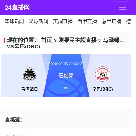
24直播网
篮球新闻
足球新闻
英超直播
西甲直播
意甲直播
德甲
现在的位置：
首页
>
刚果民主超直播
>
马泽姆贝
VS辛巴(DRC)
2026-06-03 21:00:00
已结束
VS
马泽姆贝
辛巴(DRC)
直播源：