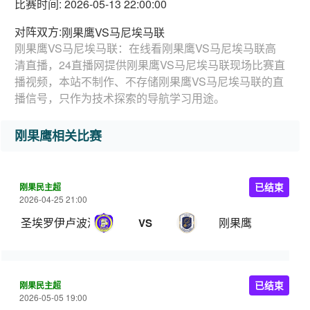
比赛时间: 2026-05-13 22:00:00
对阵双方:
刚果鹰VS马尼埃马联
刚果鹰VS马尼埃马联：在线看刚果鹰VS马尼埃马联高
清直播，24直播网提供刚果鹰VS马尼埃马联现场比赛直
播视频，本站不制作、不存储刚果鹰VS马尼埃马联的直
播信号，只作为技术探索的导航学习用途。
刚果鹰相关比赛
刚果民主超
已结束
2026-04-25 21:00
圣埃罗伊卢波波
刚果鹰
VS
刚果民主超
已结束
2026-05-05 19:00