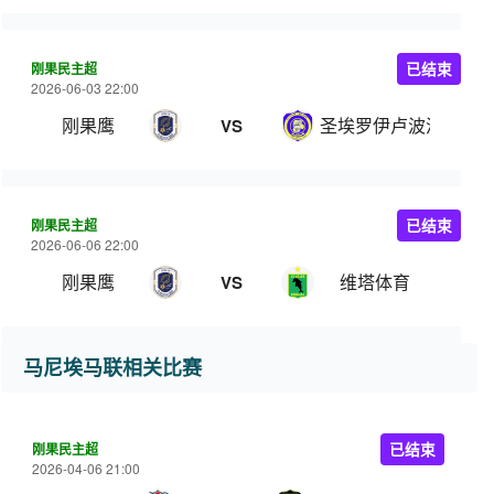
刚果民主超
已结束
2026-06-03 22:00
刚果鹰
圣埃罗伊卢波波
VS
刚果民主超
已结束
2026-06-06 22:00
刚果鹰
维塔体育
VS
马尼埃马联相关比赛
刚果民主超
已结束
2026-04-06 21:00