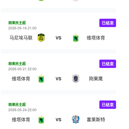
刚果民主超
已结束
2026-05-16 21:00
马尼埃马联
维塔体育
VS
刚果民主超
已结束
2026-05-21 22:00
维塔体育
刚果鹰
VS
刚果民主超
已结束
2026-05-24 22:00
维塔体育
塞莱斯特
VS