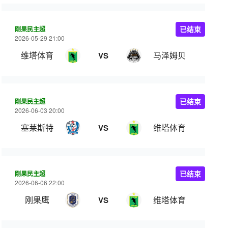
刚果民主超
已结束
2026-05-29 21:00
维塔体育
马泽姆贝
VS
刚果民主超
已结束
2026-06-03 20:00
塞莱斯特
维塔体育
VS
刚果民主超
已结束
2026-06-06 22:00
刚果鹰
维塔体育
VS