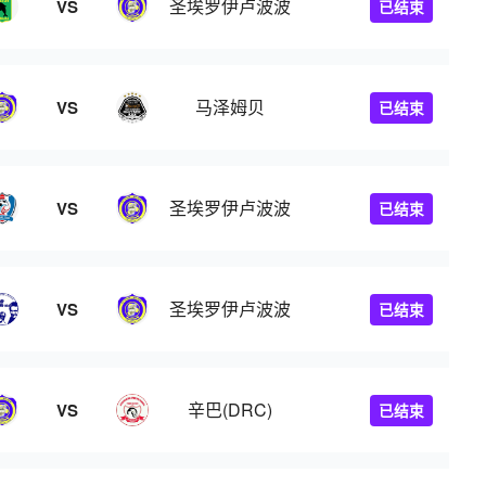
圣埃罗伊卢波波
VS
已结束
马泽姆贝
VS
已结束
圣埃罗伊卢波波
VS
已结束
圣埃罗伊卢波波
VS
已结束
辛巴(DRC)
VS
已结束