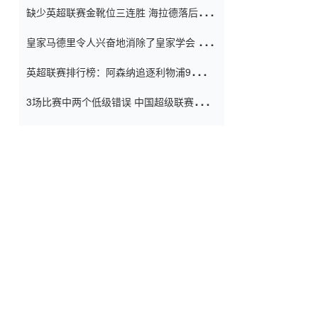
缺少英超联赛金靴位三连胜 海拉德落后6球
窗口
只有两个连续三个连续三靴
皇家马德里令人兴奋地消除了皇家学会 安
彭负责造成巨大的灾难！
英超联赛排行榜：阿森纳追逐利物浦9分 曼
联连续三件坏事
3场比赛中两个低级错误 中国超级联赛的前
守门员很老 是时候让位了 最好的继任者出
现