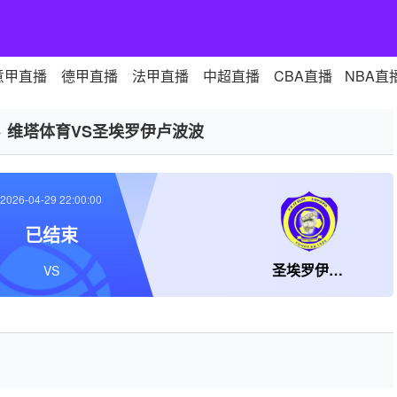
意甲直播
德甲直播
法甲直播
中超直播
CBA直播
NBA直
>
维塔体育VS圣埃罗伊卢波波
2026-04-29 22:00:00
已结束
圣埃罗伊卢波波
VS