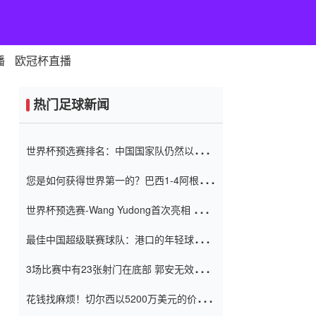
播
欧冠杯直播
热门足球新闻
世界杯预选赛排名：中国国家队仍然以6分
排名底部 进球差-13令人震惊
您是如何获得世界第一的？巴西1-4阿根
廷：Vinicius 0射击90分钟内
世界杯预选赛-Wang Yudong首次亮相 中国
国家足球队错过了世界杯0-2
最佳中国超级联赛球队：港口的年轻球员在
一场战斗中闻名 伊万放弃了泰桑
3场比赛中有23张射门在底部 郭安无效传球
（Taishan）
鸟儿被用来摆脱它 Setien痴迷于三名后卫
花钱找麻烦！切尔西以5200万美元的价格
购买了菲利克斯 签了7年 并在半年内租了夏