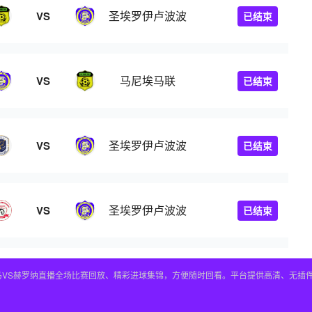
圣埃罗伊卢波波
VS
已结束
马尼埃马联
VS
已结束
圣埃罗伊卢波波
VS
已结束
圣埃罗伊卢波波
VS
已结束
皇马VS赫罗纳直播全场比赛回放、精彩进球集锦，方便随时回看。平台提供高清、无