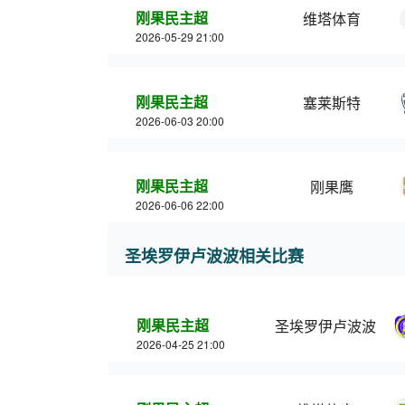
刚果民主超
维塔体育
2026-05-29 21:00
刚果民主超
塞莱斯特
2026-06-03 20:00
刚果民主超
刚果鹰
2026-06-06 22:00
圣埃罗伊卢波波相关比赛
刚果民主超
圣埃罗伊卢波波
2026-04-25 21:00