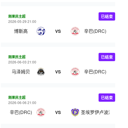
刚果民主超
已结束
2026-05-29 21:00
博斯高
辛巴(DRC)
VS
刚果民主超
已结束
2026-06-03 21:00
马泽姆贝
辛巴(DRC)
VS
刚果民主超
已结束
2026-06-06 21:00
辛巴(DRC)
圣埃罗伊卢波波
VS