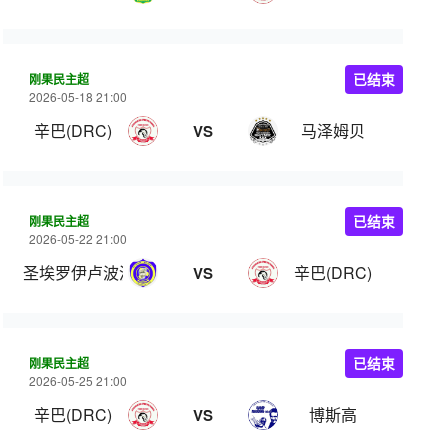
刚果民主超
已结束
2026-05-18 21:00
辛巴(DRC)
马泽姆贝
VS
刚果民主超
已结束
2026-05-22 21:00
圣埃罗伊卢波波
辛巴(DRC)
VS
刚果民主超
已结束
2026-05-25 21:00
辛巴(DRC)
博斯高
VS