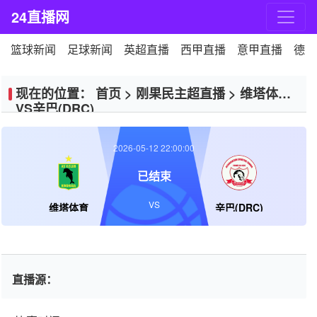
24直播网
篮球新闻
足球新闻
英超直播
西甲直播
意甲直播
德甲
现在的位置：
首页
>
刚果民主超直播
>
维塔体育
VS辛巴(DRC)
2026-05-12 22:00:00
已结束
VS
维塔体育
辛巴(DRC)
直播源：