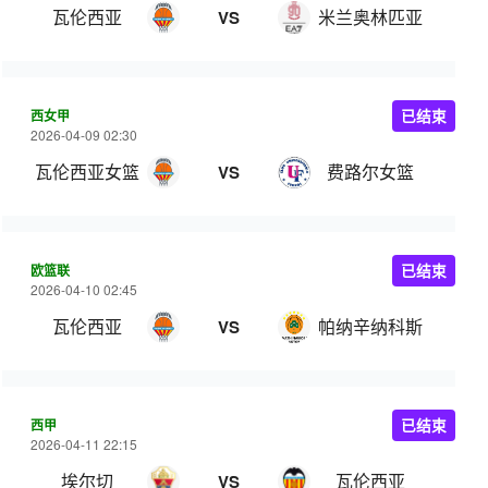
瓦伦西亚
米兰奥林匹亚
VS
西女甲
已结束
2026-04-09 02:30
瓦伦西亚女篮
费路尔女篮
VS
欧篮联
已结束
2026-04-10 02:45
瓦伦西亚
帕纳辛纳科斯
VS
西甲
已结束
2026-04-11 22:15
埃尔切
瓦伦西亚
VS