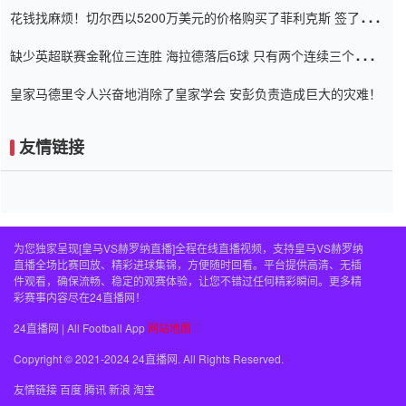
花钱找麻烦！切尔西以5200万美元的价格购买了菲利克斯 签了7年
并在半年内租了夏窗口
缺少英超联赛金靴位三连胜 海拉德落后6球 只有两个连续三个连续
三靴
皇家马德里令人兴奋地消除了皇家学会 安彭负责造成巨大的灾难！
友情链接
为您独家呈现[皇马VS赫罗纳直播]全程在线直播视频，支持皇马VS赫罗纳
直播全场比赛回放、精彩进球集锦，方便随时回看。平台提供高清、无插
件观看，确保流畅、稳定的观赛体验，让您不错过任何精彩瞬间。更多精
彩赛事内容尽在24直播网！
24直播网 | All Football App
网站地图
Copyright © 2021-2024 24直播网. All Rights Reserved.
友情链接
百度
腾讯
新浪
淘宝