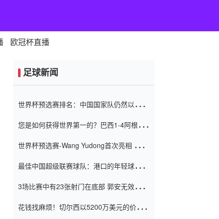
播
欧冠杯直播
足球新闻
世界杯预选赛排名：中国国家队仍然以6分
排名底部 进球差-13令人震惊
您是如何获得世界第一的？巴西1-4阿根
廷：Vinicius 0射击90分钟内
世界杯预选赛-Wang Yudong首次亮相 中国
国家足球队错过了世界杯0-2
最佳中国超级联赛球队：港口的年轻球员在
一场战斗中闻名 伊万放弃了泰桑
3场比赛中有23张射门在底部 郭安无效传球
（Taishan）
鸟儿被用来摆脱它 Setien痴迷于三名后卫
花钱找麻烦！切尔西以5200万美元的价格
购买了菲利克斯 签了7年 并在半年内租了夏