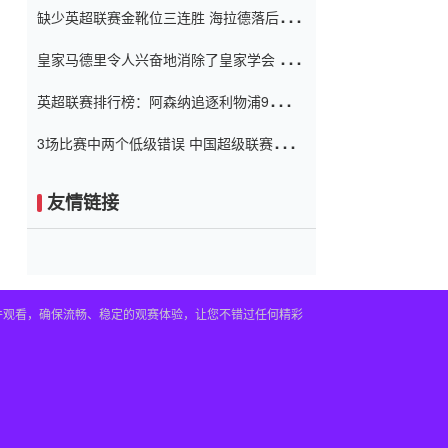
缺少英超联赛金靴位三连胜 海拉德落后6球
窗口
只有两个连续三个连续三靴
皇家马德里令人兴奋地消除了皇家学会 安
彭负责造成巨大的灾难！
英超联赛排行榜：阿森纳追逐利物浦9分 曼
联连续三件坏事
3场比赛中两个低级错误 中国超级联赛的前
守门员很老 是时候让位了 最好的继任者出
现
友情链接
插件观看，确保流畅、稳定的观赛体验，让您不错过任何精彩