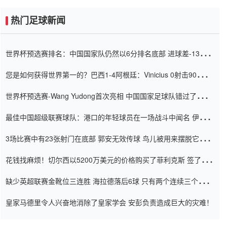
热门足球新闻
世界杯预选赛排名：中国国家队仍然以6分排名底部 进球差-13令人
震惊
您是如何获得世界第一的？巴西1-4阿根廷：Vinicius 0射击90分钟
内
世界杯预选赛-Wang Yudong首次亮相 中国国家足球队错过了世界
杯0-2
最佳中国超级联赛球队：港口的年轻球员在一场战斗中闻名 伊万放
弃了泰桑（Taishan）
3场比赛中有23张射门在底部 郭安无效传球 鸟儿被用来摆脱它
Setien痴迷于三名后卫
花钱找麻烦！切尔西以5200万美元的价格购买了菲利克斯 签了7年
并在半年内租了夏窗口
缺少英超联赛金靴位三连胜 海拉德落后6球 只有两个连续三个连续
三靴
皇家马德里令人兴奋地消除了皇家学会 安彭负责造成巨大的灾难！