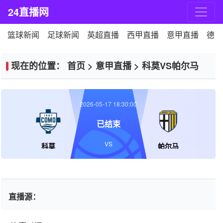
24直播网
篮球新闻
足球新闻
英超直播
西甲直播
意甲直播
德甲
现在的位置：
首页
>
意甲直播
>
科莫VS帕尔马
2026-05-17 18:30:00
已结束
VS
科莫
帕尔马
直播源：