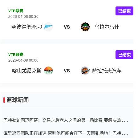
VTB联赛
已结束
2026-04-08 00:30
圣彼得堡泽尼特
乌拉尔马什
VS
VTB联赛
已结束
2026-04-08 00:00
喀山尤尼克斯
萨拉托夫汽车
VS
篮球新闻
巴特勒访问迈阿密：交易之后老人之间的第一场比赛 要解决热情的
怨恨
库里返回团队正在加速 否则他可能会在下一天回到场地！巴特勒迈