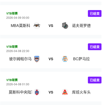
VTB联赛
已结束
2026-04-09 00:00
MBA莫斯科
诺夫哥罗德
VS
VTB联赛
已结束
2026-04-08 22:30
彼尔姆帕尔马
BC萨马拉
VS
VTB联赛
已结束
2026-04-08 01:00
莫斯科中央陆军
库班火车头
VS