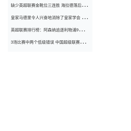
缺少英超联赛金靴位三连胜 海拉德落后6球
窗口
只有两个连续三个连续三靴
皇家马德里令人兴奋地消除了皇家学会 安
彭负责造成巨大的灾难！
英超联赛排行榜：阿森纳追逐利物浦9分 曼
联连续三件坏事
3场比赛中两个低级错误 中国超级联赛的前
守门员很老 是时候让位了 最好的继任者出
现