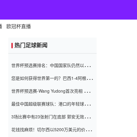
播
欧冠杯直播
热门足球新闻
世界杯预选赛排名：中国国家队仍然以6分
排名底部 进球差-13令人震惊
您是如何获得世界第一的？巴西1-4阿根
廷：Vinicius 0射击90分钟内
世界杯预选赛-Wang Yudong首次亮相 中国
国家足球队错过了世界杯0-2
最佳中国超级联赛球队：港口的年轻球员在
一场战斗中闻名 伊万放弃了泰桑
3场比赛中有23张射门在底部 郭安无效传球
（Taishan）
鸟儿被用来摆脱它 Setien痴迷于三名后卫
花钱找麻烦！切尔西以5200万美元的价格
购买了菲利克斯 签了7年 并在半年内租了夏