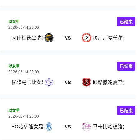
以女甲
已结束
2026-05-14 23:00
阿什杜德黑豹女足
拉那那夏普尔女足
VS
以女甲
已结束
2026-05-14 23:00
侯隆马卡比女足
耶路撒冷夏普女足
VS
以女甲
已结束
2026-05-14 23:00
FC哈萨隆女足
马卡比哈德洛女足
VS