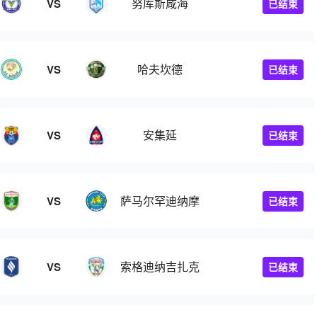
努库斯咸海
VS
已结束
哈夫坎德
VS
已结束
安集延
VS
已结束
萨马尔罕迪纳摩
VS
已结束
索格迪纳吉扎克
VS
已结束