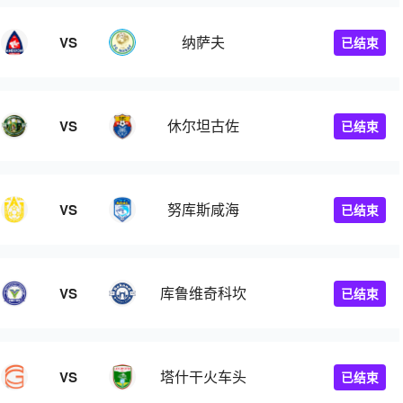
纳萨夫
VS
已结束
休尔坦古佐
VS
已结束
努库斯咸海
VS
已结束
库鲁维奇科坎
VS
已结束
塔什干火车头
VS
已结束