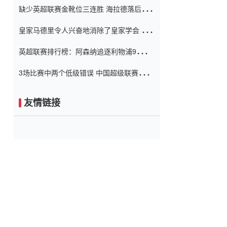
缺少英超联赛金靴位三连胜 海拉德落后6球
窗口
只有两个连续三个连续三靴
皇家马德里令人兴奋地消除了皇家学会 安
彭负责造成巨大的灾难！
英超联赛排行榜：阿森纳追逐利物浦9分 曼
联连续三件坏事
3场比赛中两个低级错误 中国超级联赛的前
守门员很老 是时候让位了 最好的继任者出
现
友情链接