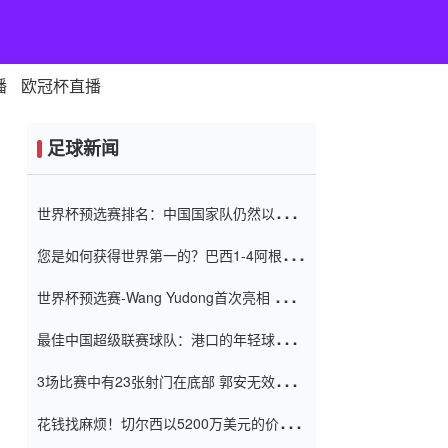
播
欧冠杯直播
足球新闻
世界杯预选赛排名：中国国家队仍然以6分
排名底部 进球差-13令人震惊
您是如何获得世界第一的？巴西1-4阿根
廷：Vinicius 0射击90分钟内
世界杯预选赛-Wang Yudong首次亮相 中国
国家足球队错过了世界杯0-2
最佳中国超级联赛球队：港口的年轻球员在
一场战斗中闻名 伊万放弃了泰桑
3场比赛中有23张射门在底部 郭安无效传球
（Taishan）
鸟儿被用来摆脱它 Setien痴迷于三名后卫
花钱找麻烦！切尔西以5200万美元的价格
购买了菲利克斯 签了7年 并在半年内租了夏