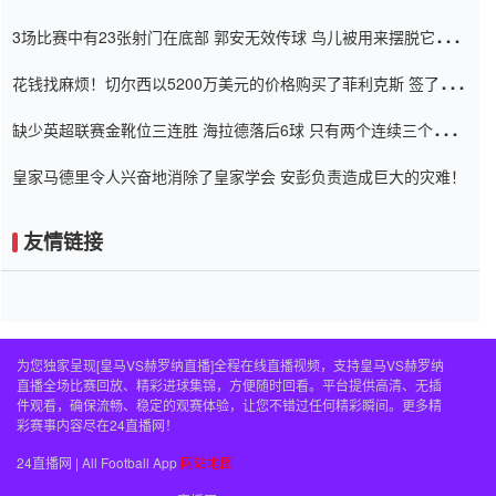
弃了泰桑（Taishan）
3场比赛中有23张射门在底部 郭安无效传球 鸟儿被用来摆脱它
Setien痴迷于三名后卫
花钱找麻烦！切尔西以5200万美元的价格购买了菲利克斯 签了7年
并在半年内租了夏窗口
缺少英超联赛金靴位三连胜 海拉德落后6球 只有两个连续三个连续
三靴
皇家马德里令人兴奋地消除了皇家学会 安彭负责造成巨大的灾难！
友情链接
为您独家呈现[皇马VS赫罗纳直播]全程在线直播视频，支持皇马VS赫罗纳
直播全场比赛回放、精彩进球集锦，方便随时回看。平台提供高清、无插
件观看，确保流畅、稳定的观赛体验，让您不错过任何精彩瞬间。更多精
彩赛事内容尽在24直播网！
24直播网 | All Football App
网站地图