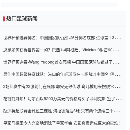
热门足球新闻
世界杯预选赛排名：中国国家队仍然以6分排名底部 进球差-13令人
震惊
您是如何获得世界第一的？巴西1-4阿根廷：Vinicius 0射击90分钟
内
世界杯预选赛-Wang Yudong首次亮相 中国国家足球队错过了世界
杯0-2
最佳中国超级联赛球队：港口的年轻球员在一场战斗中闻名 伊万放
弃了泰桑（Taishan）
3场比赛中有23张射门在底部 郭安无效传球 鸟儿被用来摆脱它
Setien痴迷于三名后卫
花钱找麻烦！切尔西以5200万美元的价格购买了菲利克斯 签了7年
并在半年内租了夏窗口
缺少英超联赛金靴位三连胜 海拉德落后6球 只有两个连续三个连续
三靴
皇家马德里令人兴奋地消除了皇家学会 安彭负责造成巨大的灾难！