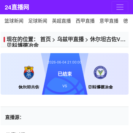
24直播网
篮球新闻
足球新闻
英超直播
西甲直播
意甲直播
德甲
现在的位置：
首页
>
乌兹甲直播
>
休尔坦古佐VS
贝科博德冶金
2026-06-04 21:00:00
已结束
VS
休尔坦古佐
贝科博德冶金
直播源：