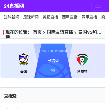
24直播网
篮球新闻
足球新闻
英超直播
西甲直播
意甲直播
德甲
现在的位置：
首页
>
国际友谊直播
>
泰国VS科威
特
2026-06-05 20:30:00
已结束
VS
泰国
科威特
直播源：