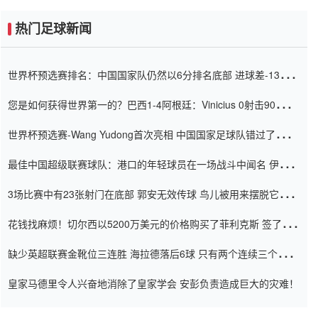
热门足球新闻
世界杯预选赛排名：中国国家队仍然以6分排名底部 进球差-13令人
震惊
您是如何获得世界第一的？巴西1-4阿根廷：Vinicius 0射击90分钟
内
世界杯预选赛-Wang Yudong首次亮相 中国国家足球队错过了世界
杯0-2
最佳中国超级联赛球队：港口的年轻球员在一场战斗中闻名 伊万放
弃了泰桑（Taishan）
3场比赛中有23张射门在底部 郭安无效传球 鸟儿被用来摆脱它
Setien痴迷于三名后卫
花钱找麻烦！切尔西以5200万美元的价格购买了菲利克斯 签了7年
并在半年内租了夏窗口
缺少英超联赛金靴位三连胜 海拉德落后6球 只有两个连续三个连续
三靴
皇家马德里令人兴奋地消除了皇家学会 安彭负责造成巨大的灾难！