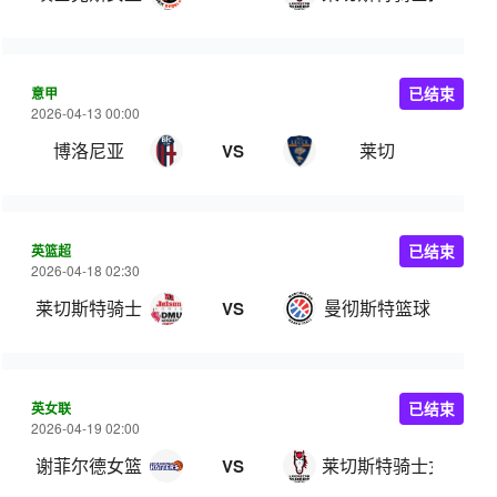
意甲
已结束
2026-04-13 00:00
博洛尼亚
莱切
VS
英篮超
已结束
2026-04-18 02:30
莱切斯特骑士
曼彻斯特篮球
VS
英女联
已结束
2026-04-19 02:00
谢菲尔德女篮
莱切斯特骑士女篮
VS