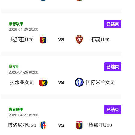
意青联甲
已结束
2026-04-20 20:00
热那亚U20
都灵U20
VS
意女甲
已结束
2026-04-26 00:00
热那亚女足
国际米兰女足
VS
意青联甲
已结束
2026-04-27 21:00
博洛尼亚U20
热那亚U20
VS