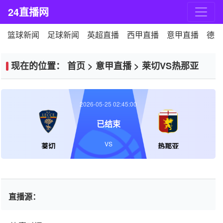
24直播网
篮球新闻
足球新闻
英超直播
西甲直播
意甲直播
德甲
现在的位置：
首页
>
意甲直播
>
莱切VS热那亚
2026-05-25 02:45:00
已结束
VS
莱切
热那亚
直播源：