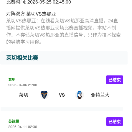
比赛时间: 2026-05-25 02:45:00
对阵双方:
莱切VS热那亚
莱切VS热那亚：在线看莱切VS热那亚高清直播，24直
播网提供莱切VS热那亚现场比赛直播视频，本站不制
作、不存储莱切VS热那亚的直播信号，只作为技术探索
的导航学习用途。
莱切相关比赛
意甲
已结束
2026-04-06 21:00
莱切
亚特兰大
VS
英篮超
已结束
2026-04-11 02:30