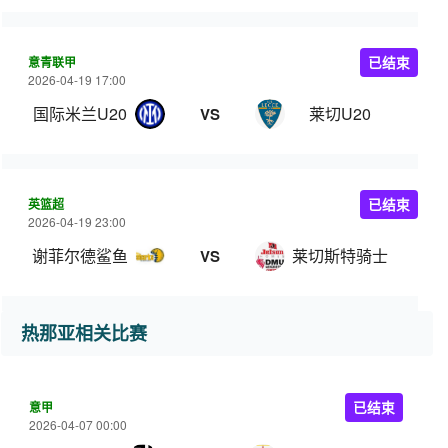
意青联甲
已结束
2026-04-19 17:00
国际米兰U20
莱切U20
VS
英篮超
已结束
2026-04-19 23:00
谢菲尔德鲨鱼
莱切斯特骑士
VS
热那亚相关比赛
意甲
已结束
2026-04-07 00:00