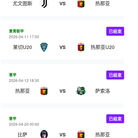
尤文图斯
热那亚
VS
意青联甲
已结束
2026-04-11 17:00
莱切U20
热那亚U20
VS
意甲
已结束
2026-04-12 18:30
热那亚
萨索洛
VS
意甲
已结束
2026-04-20 00:00
比萨
热那亚
VS