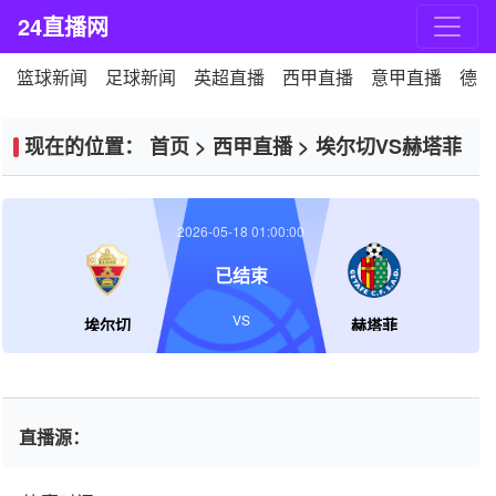
24直播网
篮球新闻
足球新闻
英超直播
西甲直播
意甲直播
德甲
现在的位置：
首页
>
西甲直播
>
埃尔切VS赫塔菲
2026-05-18 01:00:00
已结束
VS
埃尔切
赫塔菲
直播源：