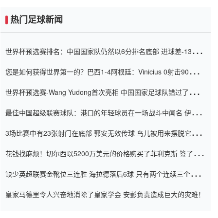
热门足球新闻
世界杯预选赛排名：中国国家队仍然以6分排名底部 进球差-13令人
震惊
您是如何获得世界第一的？巴西1-4阿根廷：Vinicius 0射击90分钟
内
世界杯预选赛-Wang Yudong首次亮相 中国国家足球队错过了世界
杯0-2
最佳中国超级联赛球队：港口的年轻球员在一场战斗中闻名 伊万放
弃了泰桑（Taishan）
3场比赛中有23张射门在底部 郭安无效传球 鸟儿被用来摆脱它
Setien痴迷于三名后卫
花钱找麻烦！切尔西以5200万美元的价格购买了菲利克斯 签了7年
并在半年内租了夏窗口
缺少英超联赛金靴位三连胜 海拉德落后6球 只有两个连续三个连续
三靴
皇家马德里令人兴奋地消除了皇家学会 安彭负责造成巨大的灾难！